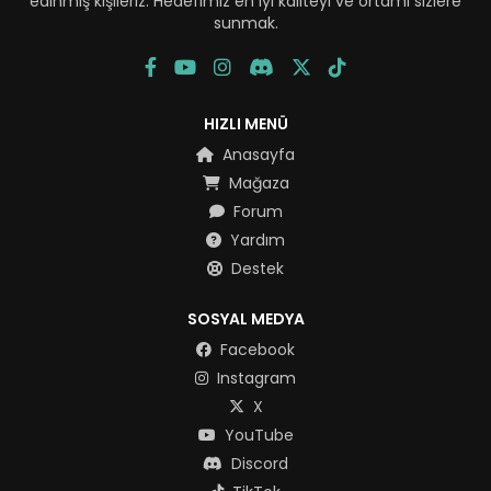
edinmiş kişileriz. Hedefimiz en iyi kaliteyi ve ortamı sizlere
sunmak.
HIZLI MENÜ
Anasayfa
Mağaza
Forum
Yardım
Destek
SOSYAL MEDYA
Facebook
Instagram
X
YouTube
Discord